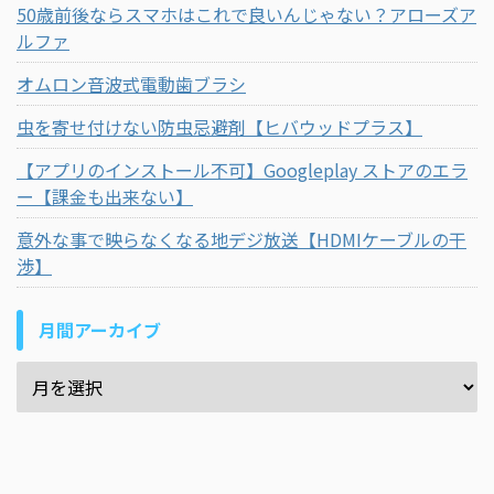
50歳前後ならスマホはこれで良いんじゃない？アローズア
ルファ
オムロン音波式電動歯ブラシ
虫を寄せ付けない防虫忌避剤【ヒバウッドプラス】
【アプリのインストール不可】Googleplay ストアのエラ
ー【課金も出来ない】
意外な事で映らなくなる地デジ放送【HDMIケーブルの干
渉】
月間アーカイブ