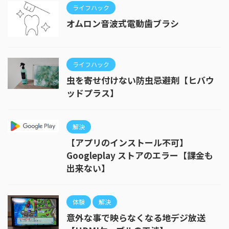
ライフハック
オムロン音波式電動歯ブラシ
ライフハック
虫を寄せ付けない防虫忌避剤【ヒバウ
ッドプラス】
解決
【アプリのインストール不可】
Googleplay ストアのエラー【課金も
出来ない】
体験
解決
意外な事で映らなくなる地デジ放送