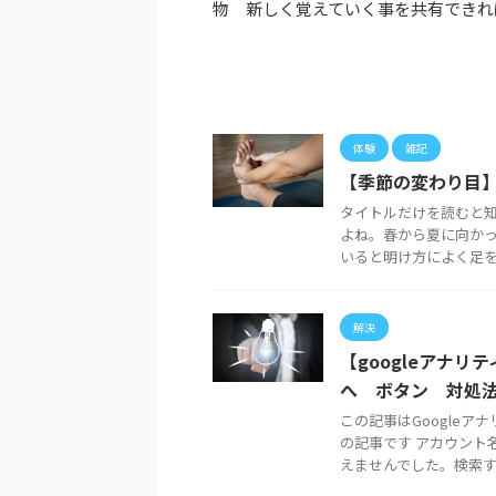
物 新しく覚えていく事を共有できれ
体験
雑記
【季節の変わり目
タイトルだけを読むと
よね。春から夏に向か
いると明け方によく足をつ
解決
【googleアナリ
へ ボタン 対処
この記事はGoogle
の記事です アカウント
えませんでした。検索する