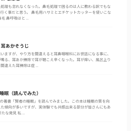
毛処理も怠れなくなった。鼻毛処理で困るのは人に教わる訳でもな
行く事だと思う。 鼻毛用ハサミとエチケットカッターを使いこな
 鼻呼吸はと ...
】耳あかそうじ
構いますが、やり方を間違えると耳鼻咽喉科にお世話になる事に、
が鳴る、耳あか掃除で耳が聴こえ辛くなった。耳が痒い、風呂上り
違えた耳掃除は症 ...
の睡眠（読んでみた）
さんの著書「賢者の睡眠」を読んでみました。この本は睡眠の質を向
見た傾向が多いですが、実体験でも共感出来る部分が皆さんにもあ
な発見 私 ...