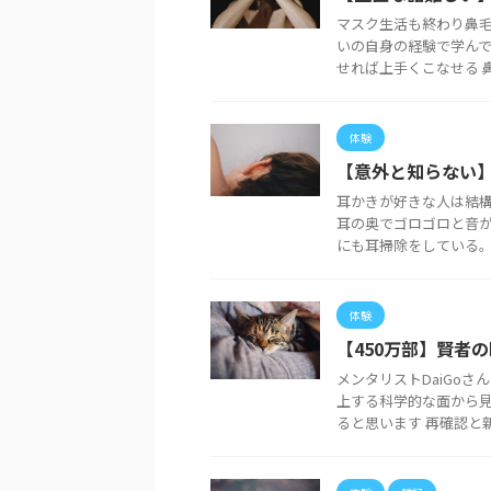
マスク生活も終わり鼻
いの自身の経験で学んで
せれば上手くこなせる 鼻毛
体験
【意外と知らない
耳かきが好きな人は結
耳の奥でゴロゴロと音
にも耳掃除をしている。間
体験
【450万部】賢者
メンタリストDaiGo
上する科学的な面から
ると思います 再確認と新た