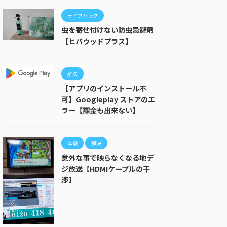
ライフハック
虫を寄せ付けない防虫忌避剤
【ヒバウッドプラス】
解決
【アプリのインストール不
可】Googleplay ストアのエ
ラー【課金も出来ない】
体験
解決
意外な事で映らなくなる地デ
ジ放送【HDMIケーブルの干
渉】