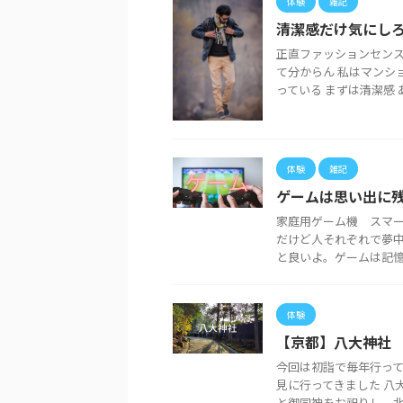
体験
雑記
清潔感だけ気にしろ
正直ファッションセンス
て分からん 私はマンシ
っている まずは清潔感 あ
体験
雑記
ゲームは思い出に
家庭用ゲーム機 スマ
だけど人それぞれで夢中
と良いよ。ゲームは記憶に
体験
【京都】八大神社
今回は初詣で毎年行って
見に行ってきました 八
と御同神をお祀りし、北天