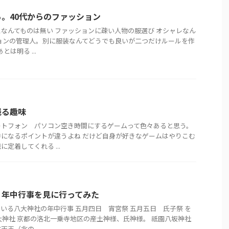
。40代からのファッション
なんてものは無い ファッションに疎い人物の服選び オシャレなん
ョンの管理人。別に服装なんてどうでも良いが二つだけルールを作
とは明る ...
残る趣味
ートフォン パソコン空き時間にするゲームって色々あると思う。
になるポイントが違うよね だけど自身が好きなゲームはやりこむ
定着してくれる ...
 年中行事を見に行ってみた
いる八大神社の年中行事 五月四日 宵宮祭 五月五日 氏子祭 を
大神社 京都の洛北一乗寺地区の産土神様、氏神様。 祇園八坂神社
王（北の ...