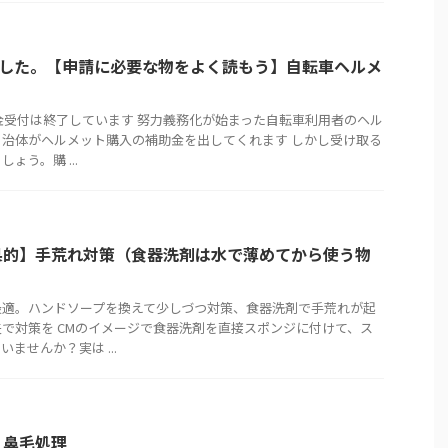
ました。【申請に必要な物をよく読もう】自転車ヘルメ
助金受付は終了しています 努力義務化が始まった自転車利用者のヘル
治体がヘルメット購入の補助金を出してくれます しかし受け取る
ょう。購 ...
果的】手荒れ対策（食器洗剤は水で薄めてから使う物
最適。ハンドソープを換えて少しづつ対策、食器洗剤で手荒れが起
で対策を CMのイメージで食器洗剤を直接スポンジに付けて、ス
ませんか？実は ...
】鼻毛処理