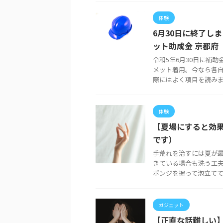
体験
6月30日に終了し
ット助成金 京都府
令和5年6月30日に補
メット着用。今なら各自
際にはよく項目を読みまし
体験
【夏場にすると効
です）
手荒れを治すには夏が
きている場合も洗う工夫
ポンジを握って泡立ててい
ガジェット
【正直な話難しい