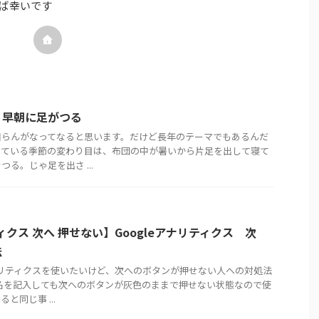
ば幸いです
】早朝に足がつる
知らんがなってなると思います。だけど長年のテーマでもあるんだ
っている季節の変わり目は、布団の中が暑いから片足を出して寝て
る。じゃ足を出さ ...
ティクス 次へ 押せない】Googleアナリティクス 次
法
アナリティクスを使いたいけど、次へのボタンが押せない人への対処法
名を記入しても次へのボタンが灰色のままで押せない状態なので使
と同じ事 ...