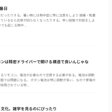
猛暑日
だったりする。暑い時には熱中症に特に注意をしよう 頭痛・眩暈
しているなら呂律が回らなくなったりする。早い段階で対処をしよ
も起こる熱中 ...
コンは精密ドライバーで開ける構造で良いんじゃな
あるリモコン。電池が必要なので交換する必要がある。電池は誤飲
庭では問題になる。 ボタン電池は特に誤飲が多い、なので家電の
用されている物 ...
う文化。雑学を見るのにぴったり