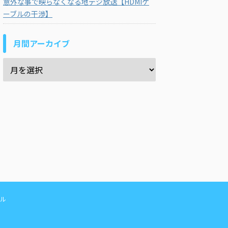
意外な事で映らなくなる地デジ放送【HDMIケ
ーブルの干渉】
月間アーカイブ
ル