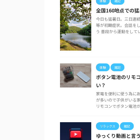
体験
雑記
全国160地点での
今日も猛暑日。三日連続
等が初期症状。会話を
う 普段から運動をしていて
体験
雑記
ボタン電池のリモ
い？
家電を便利に使う為に
が多いので子供がいる家
リモコンでボタン電池が採
リラックス
雑記
ゆっくり動画と言