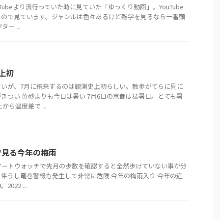
Tubeより流行っていた時に見ていた「ゆっくり動画」。YouTube
るので見ています。ジャンルは色々あるけど雑学を見るなら一番頭
ー ...
上初
ないが、7月に飛来するのは観測史上初らしい。散歩がてらに見に
きつい 黄砂よりも今日は暑い 7月6日の京都は猛暑日。とても暑
ら温度差で ...
で見る今年の梅雨
マートウォッチで先月の歩数を確認すると全然歩けていない事が分
伴うし竜巻警報も発生して非常に危険 今年の梅雨入り 今年の近
022 ...