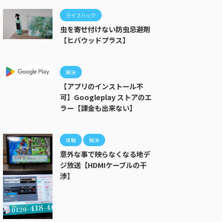
ライフハック
虫を寄せ付けない防虫忌避剤
【ヒバウッドプラス】
解決
【アプリのインストール不
可】Googleplay ストアのエ
ラー【課金も出来ない】
体験
解決
意外な事で映らなくなる地デ
ジ放送【HDMIケーブルの干
渉】