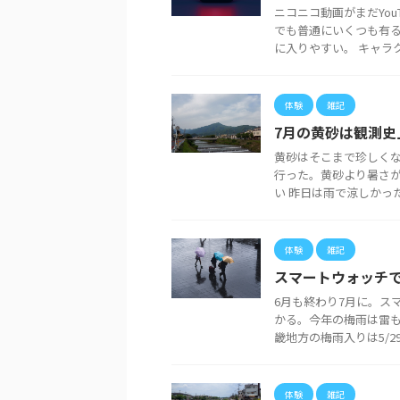
ニコニコ動画がまだYou
でも普通にいくつも有
に入りやすい。 キャラクタ
体験
雑記
7月の黄砂は観測史
黄砂はそこまで珍しく
行った。黄砂より暑さが
い 昨日は雨で涼しかったか
体験
雑記
スマートウォッチ
6月も終わり7月に。ス
かる。今年の梅雨は雷も
畿地方の梅雨入りは5/29。2
体験
雑記