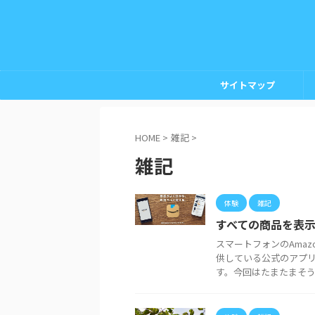
サイトマップ
HOME
>
雑記
>
雑記
体験
雑記
すべての商品を表示
スマートフォンのAmaz
供している公式のアプ
す。今回はたまたまそういう