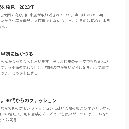
を発見。2023年
日にも大雨で高野川に小鹿が取り残されていた。今日は2023年6月28
いたら小鹿を発見。大雨後でもないのに見かけるのは初めて 本日
...
】早朝に足がつる
知らんがなってなると思います。だけど長年のテーマでもあるんだ
っている季節の変わり目は、布団の中が暑いから片足を出して寝て
る。じゃ足を出さ ...
。40代からのファッション
なんてものは無い ファッションに疎い人物の服選び オシャレなん
ョンの管理人。別に服装なんてどうでも良いが二つだけルールを作
とは明る ...