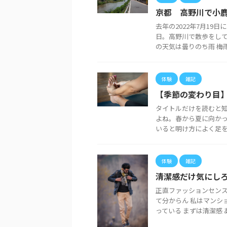
京都 高野川で小鹿
去年の2022年7月19
日。高野川で散歩をして
の天気は曇りのち雨 梅雨な 
体験
雑記
【季節の変わり目
タイトルだけを読むと
よね。春から夏に向か
いると明け方によく足をつ
体験
雑記
清潔感だけ気にしろ
正直ファッションセンス
て分からん 私はマンシ
っている まずは清潔感 あ