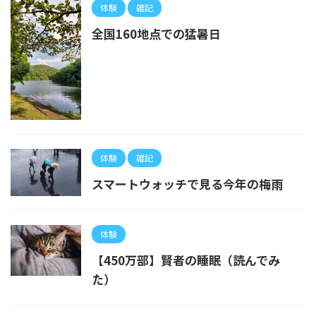
体験
雑記
全国160地点での猛暑日
体験
雑記
スマートウォッチで見る今年の梅雨
体験
【450万部】賢者の睡眠（読んでみ
た）