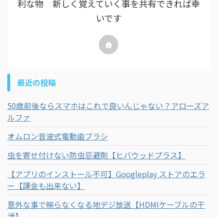
利な物 新しく覚えていく事を共有できれば幸
いです
最近の投稿
50歳前後ならスマホはこれで良いんじゃない？アローズア
ルファ
オムロン音波式電動歯ブラシ
虫を寄せ付けない防虫忌避剤【ヒバウッドプラス】
【アプリのインストール不可】Googleplay ストアのエラ
ー【課金も出来ない】
意外な事で映らなくなる地デジ放送【HDMIケーブルの干
渉】