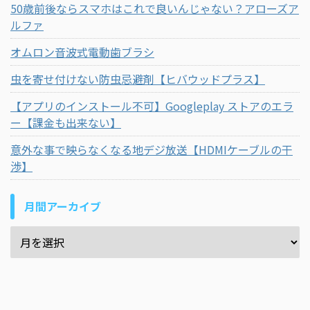
50歳前後ならスマホはこれで良いんじゃない？アローズア
ルファ
オムロン音波式電動歯ブラシ
虫を寄せ付けない防虫忌避剤【ヒバウッドプラス】
【アプリのインストール不可】Googleplay ストアのエラ
ー【課金も出来ない】
意外な事で映らなくなる地デジ放送【HDMIケーブルの干
渉】
月間アーカイブ