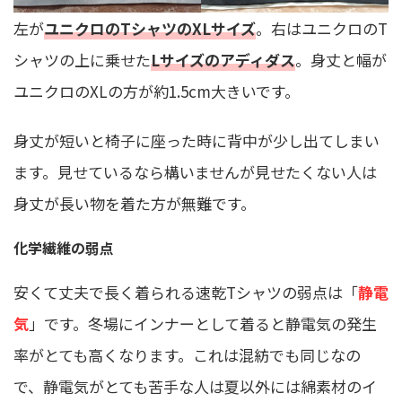
左が
ユニクロ
の
Tシャツの
XLサイズ
。右はユニクロのT
シャツの上に乗せた
Lサイズ
のアディダス
。身丈と幅が
ユニクロのXLの方が約1.5cm大きいです。
身丈が短いと椅子に座った時に背中が少し出てしまい
ます。見せているなら構いませんが見せたくない人は
身丈が長い物を着た方が無難です。
化学繊維の弱点
安くて丈夫で長く着られる速乾Tシャツの弱点は「
静電
気
」です。冬場にインナーとして着ると静電気の発生
率がとても高くなります。これは混紡でも同じなの
で、静電気がとても苦手な人は夏以外には綿素材のイ